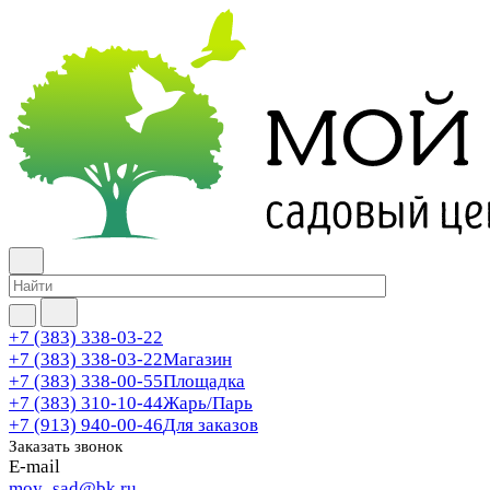
+7 (383) 338-03-22
+7 (383) 338-03-22
Магазин
+7 (383) 338-00-55
Площадка
+7 (383) 310-10-44
Жарь/Парь
+7 (913) 940-00-46
Для заказов
Заказать звонок
E-mail
moy_sad@bk.ru