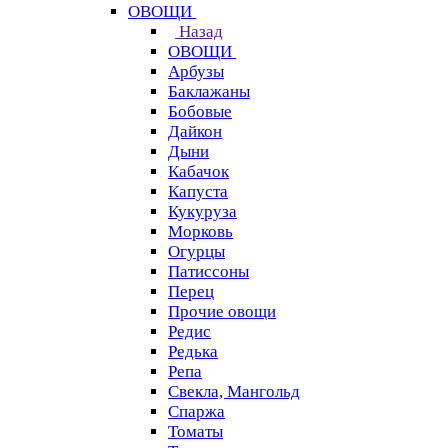
ОВОЩИ
Назад
ОВОЩИ
Арбузы
Баклажаны
Бобовые
Дайкон
Дыни
Кабачок
Капуста
Кукуруза
Морковь
Огурцы
Патиссоны
Перец
Прочие овощи
Редис
Редька
Репа
Свекла, Мангольд
Спаржа
Томаты