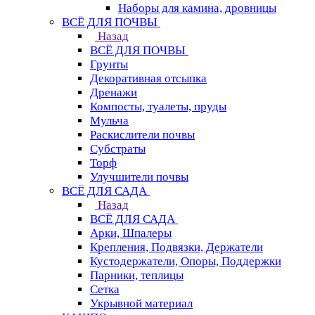
Наборы для камина, дровницы
ВСЁ ДЛЯ ПОЧВЫ
Назад
ВСЁ ДЛЯ ПОЧВЫ
Грунты
Декоративная отсыпка
Дренажи
Компосты, туалеты, пруды
Мульча
Раскислители почвы
Субстраты
Торф
Улучшители почвы
ВСЁ ДЛЯ САДА
Назад
ВСЁ ДЛЯ САДА
Арки, Шпалеры
Крепления, Подвязки, Держатели
Кустодержатели, Опоры, Поддержки
Парники, теплицы
Сетка
Укрывной материал