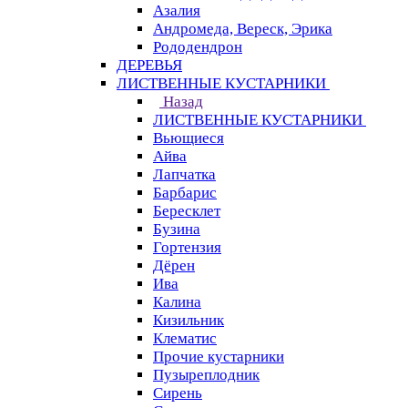
Азалия
Андромеда, Вереск, Эрика
Рододендрон
ДЕРЕВЬЯ
ЛИСТВЕННЫЕ КУСТАРНИКИ
Назад
ЛИСТВЕННЫЕ КУСТАРНИКИ
Вьющиеся
Айва
Лапчатка
Барбарис
Бересклет
Бузина
Гортензия
Дёрен
Ива
Калина
Кизильник
Клематис
Прочие кустарники
Пузыреплодник
Сирень