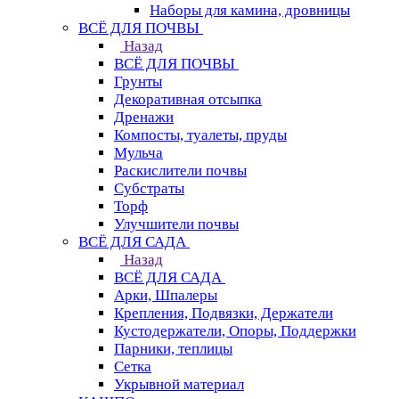
Наборы для камина, дровницы
ВСЁ ДЛЯ ПОЧВЫ
Назад
ВСЁ ДЛЯ ПОЧВЫ
Грунты
Декоративная отсыпка
Дренажи
Компосты, туалеты, пруды
Мульча
Раскислители почвы
Субстраты
Торф
Улучшители почвы
ВСЁ ДЛЯ САДА
Назад
ВСЁ ДЛЯ САДА
Арки, Шпалеры
Крепления, Подвязки, Держатели
Кустодержатели, Опоры, Поддержки
Парники, теплицы
Сетка
Укрывной материал