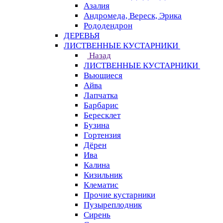
Азалия
Андромеда, Вереск, Эрика
Рододендрон
ДЕРЕВЬЯ
ЛИСТВЕННЫЕ КУСТАРНИКИ
Назад
ЛИСТВЕННЫЕ КУСТАРНИКИ
Вьющиеся
Айва
Лапчатка
Барбарис
Бересклет
Бузина
Гортензия
Дёрен
Ива
Калина
Кизильник
Клематис
Прочие кустарники
Пузыреплодник
Сирень