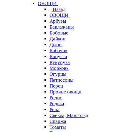
ОВОЩИ
Назад
ОВОЩИ
Арбузы
Баклажаны
Бобовые
Дайкон
Дыни
Кабачок
Капуста
Кукуруза
Морковь
Огурцы
Патиссоны
Перец
Прочие овощи
Редис
Редька
Репа
Свекла, Мангольд
Спаржа
Томаты