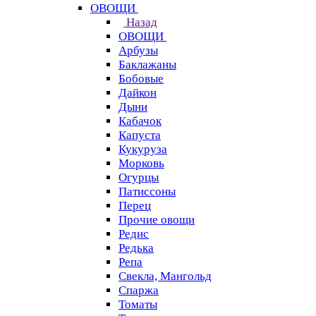
ОВОЩИ
Назад
ОВОЩИ
Арбузы
Баклажаны
Бобовые
Дайкон
Дыни
Кабачок
Капуста
Кукуруза
Морковь
Огурцы
Патиссоны
Перец
Прочие овощи
Редис
Редька
Репа
Свекла, Мангольд
Спаржа
Томаты