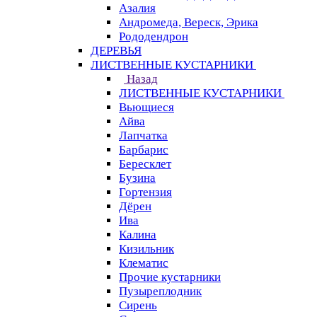
Азалия
Андромеда, Вереск, Эрика
Рододендрон
ДЕРЕВЬЯ
ЛИСТВЕННЫЕ КУСТАРНИКИ
Назад
ЛИСТВЕННЫЕ КУСТАРНИКИ
Вьющиеся
Айва
Лапчатка
Барбарис
Бересклет
Бузина
Гортензия
Дёрен
Ива
Калина
Кизильник
Клематис
Прочие кустарники
Пузыреплодник
Сирень