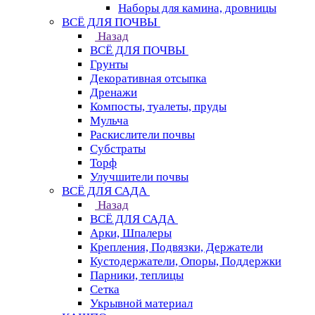
Наборы для камина, дровницы
ВСЁ ДЛЯ ПОЧВЫ
Назад
ВСЁ ДЛЯ ПОЧВЫ
Грунты
Декоративная отсыпка
Дренажи
Компосты, туалеты, пруды
Мульча
Раскислители почвы
Субстраты
Торф
Улучшители почвы
ВСЁ ДЛЯ САДА
Назад
ВСЁ ДЛЯ САДА
Арки, Шпалеры
Крепления, Подвязки, Держатели
Кустодержатели, Опоры, Поддержки
Парники, теплицы
Сетка
Укрывной материал