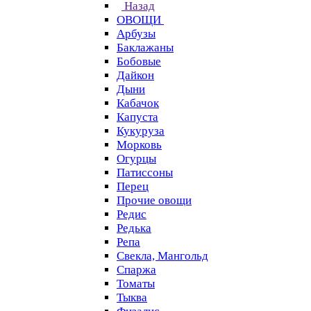
Назад
ОВОЩИ
Арбузы
Баклажаны
Бобовые
Дайкон
Дыни
Кабачок
Капуста
Кукуруза
Морковь
Огурцы
Патиссоны
Перец
Прочие овощи
Редис
Редька
Репа
Свекла, Мангольд
Спаржа
Томаты
Тыква