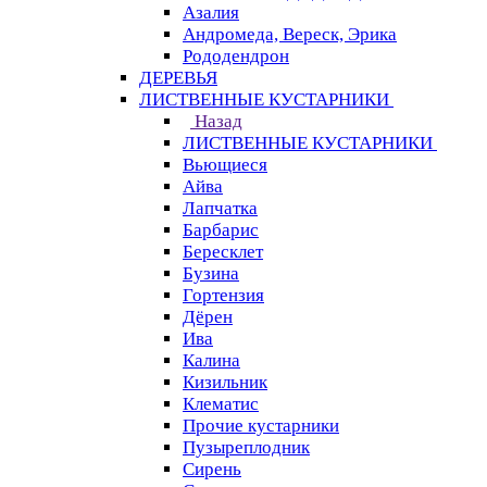
Азалия
Андромеда, Вереск, Эрика
Рододендрон
ДЕРЕВЬЯ
ЛИСТВЕННЫЕ КУСТАРНИКИ
Назад
ЛИСТВЕННЫЕ КУСТАРНИКИ
Вьющиеся
Айва
Лапчатка
Барбарис
Бересклет
Бузина
Гортензия
Дёрен
Ива
Калина
Кизильник
Клематис
Прочие кустарники
Пузыреплодник
Сирень