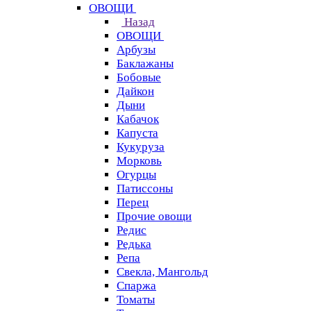
ОВОЩИ
Назад
ОВОЩИ
Арбузы
Баклажаны
Бобовые
Дайкон
Дыни
Кабачок
Капуста
Кукуруза
Морковь
Огурцы
Патиссоны
Перец
Прочие овощи
Редис
Редька
Репа
Свекла, Мангольд
Спаржа
Томаты