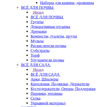
Наборы для камина, дровницы
ВСЁ ДЛЯ ПОЧВЫ
Назад
ВСЁ ДЛЯ ПОЧВЫ
Грунты
Декоративная отсыпка
Дренажи
Компосты, туалеты, пруды
Мульча
Раскислители почвы
Субстраты
Торф
Улучшители почвы
ВСЁ ДЛЯ САДА
Назад
ВСЁ ДЛЯ САДА
Арки, Шпалеры
Крепления, Подвязки, Держатели
Кустодержатели, Опоры, Поддержки
Парники, теплицы
Сетка
Укрывной материал