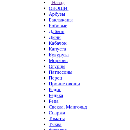
Назад
ОВОЩИ
Арбузы
Баклажаны
Бобовые
Дайкон
Дыни
Кабачок
Капуста
Кукуруза
Морковь
Огурцы
Патиссоны
Перец
Прочие овощи
Редис
Редька
Репа
Свекла, Мангольд
Спаржа
Томаты
Тыква