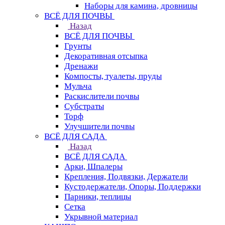
Наборы для камина, дровницы
ВСЁ ДЛЯ ПОЧВЫ
Назад
ВСЁ ДЛЯ ПОЧВЫ
Грунты
Декоративная отсыпка
Дренажи
Компосты, туалеты, пруды
Мульча
Раскислители почвы
Субстраты
Торф
Улучшители почвы
ВСЁ ДЛЯ САДА
Назад
ВСЁ ДЛЯ САДА
Арки, Шпалеры
Крепления, Подвязки, Держатели
Кустодержатели, Опоры, Поддержки
Парники, теплицы
Сетка
Укрывной материал