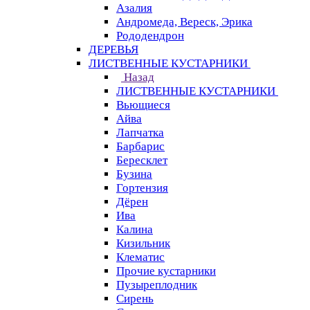
Азалия
Андромеда, Вереск, Эрика
Рододендрон
ДЕРЕВЬЯ
ЛИСТВЕННЫЕ КУСТАРНИКИ
Назад
ЛИСТВЕННЫЕ КУСТАРНИКИ
Вьющиеся
Айва
Лапчатка
Барбарис
Бересклет
Бузина
Гортензия
Дёрен
Ива
Калина
Кизильник
Клематис
Прочие кустарники
Пузыреплодник
Сирень