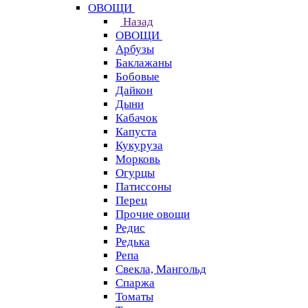
ОВОЩИ
Назад
ОВОЩИ
Арбузы
Баклажаны
Бобовые
Дайкон
Дыни
Кабачок
Капуста
Кукуруза
Морковь
Огурцы
Патиссоны
Перец
Прочие овощи
Редис
Редька
Репа
Свекла, Мангольд
Спаржа
Томаты