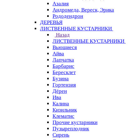
Азалия
Андромеда, Вереск, Эрика
Рододендрон
ДЕРЕВЬЯ
ЛИСТВЕННЫЕ КУСТАРНИКИ
Назад
ЛИСТВЕННЫЕ КУСТАРНИКИ
Вьющиеся
Айва
Лапчатка
Барбарис
Бересклет
Бузина
Гортензия
Дёрен
Ива
Калина
Кизильник
Клематис
Прочие кустарники
Пузыреплодник
Сирень