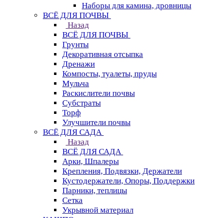
Наборы для камина, дровницы
ВСЁ ДЛЯ ПОЧВЫ
Назад
ВСЁ ДЛЯ ПОЧВЫ
Грунты
Декоративная отсыпка
Дренажи
Компосты, туалеты, пруды
Мульча
Раскислители почвы
Субстраты
Торф
Улучшители почвы
ВСЁ ДЛЯ САДА
Назад
ВСЁ ДЛЯ САДА
Арки, Шпалеры
Крепления, Подвязки, Держатели
Кустодержатели, Опоры, Поддержки
Парники, теплицы
Сетка
Укрывной материал