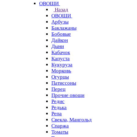
ОВОЩИ
Назад
ОВОЩИ
Арбузы
Баклажаны
Бобовые
Дайкон
Дыни
Кабачок
Капуста
Кукуруза
Морковь
Огурцы
Патиссоны
Перец
Прочие овощи
Редис
Редька
Репа
Свекла, Мангольд
Спаржа
Томаты