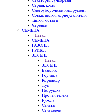
Секаторы, сучкорезы
Серпы, косы
Снегоуборочный инструмент
Совки, вилки, корнеудалители
Тяпки, мотыги
Черенки
СЕМЕНА
Назад
СЕМЕНА
ГАЗОНЫ
ГРИБЫ
ЗЕЛЕНЬ
Назад
ЗЕЛЕНЬ
Базилик
Горчица
Кориандр
Лук
Петрушка
Прочая зелень
Рукола
Салаты
Сельдерей