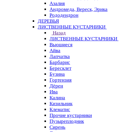
Азалия
Андромеда, Вереск, Эрика
Рододендрон
ДЕРЕВЬЯ
ЛИСТВЕННЫЕ КУСТАРНИКИ
Назад
ЛИСТВЕННЫЕ КУСТАРНИКИ
Вьющиеся
Айва
Лапчатка
Барбарис
Бересклет
Бузина
Гортензия
Дёрен
Ива
Калина
Кизильник
Клематис
Прочие кустарники
Пузыреплодник
Сирень