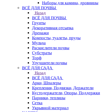
Наборы для камина, дровницы
ВСЁ ДЛЯ ПОЧВЫ
Назад
ВСЁ ДЛЯ ПОЧВЫ
Грунты
Декоративная отсыпка
Дренажи
Компосты, туалеты, пруды
Мульча
Раскислители почвы
Субстраты
Торф
Улучшители почвы
ВСЁ ДЛЯ САДА
Назад
ВСЁ ДЛЯ САДА
Арки, Шпалеры
Крепления, Подвязки, Держатели
Кустодержатели, Опоры, Поддержки
Парники, теплицы
Сетка
Укрывной материал