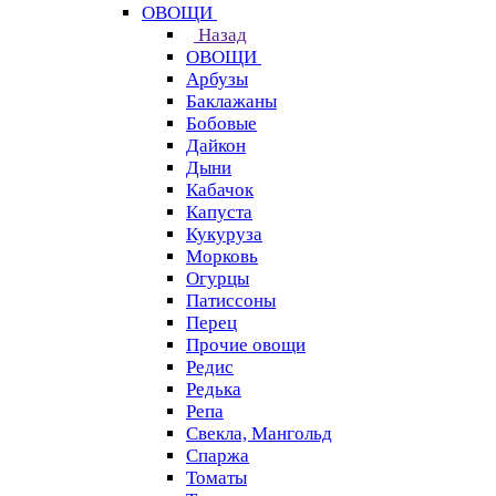
ОВОЩИ
Назад
ОВОЩИ
Арбузы
Баклажаны
Бобовые
Дайкон
Дыни
Кабачок
Капуста
Кукуруза
Морковь
Огурцы
Патиссоны
Перец
Прочие овощи
Редис
Редька
Репа
Свекла, Мангольд
Спаржа
Томаты