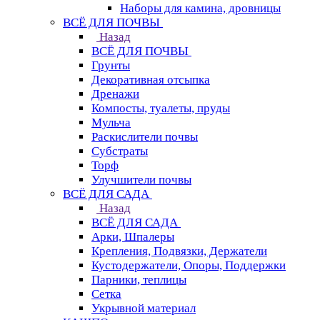
Наборы для камина, дровницы
ВСЁ ДЛЯ ПОЧВЫ
Назад
ВСЁ ДЛЯ ПОЧВЫ
Грунты
Декоративная отсыпка
Дренажи
Компосты, туалеты, пруды
Мульча
Раскислители почвы
Субстраты
Торф
Улучшители почвы
ВСЁ ДЛЯ САДА
Назад
ВСЁ ДЛЯ САДА
Арки, Шпалеры
Крепления, Подвязки, Держатели
Кустодержатели, Опоры, Поддержки
Парники, теплицы
Сетка
Укрывной материал