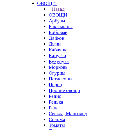
ОВОЩИ
Назад
ОВОЩИ
Арбузы
Баклажаны
Бобовые
Дайкон
Дыни
Кабачок
Капуста
Кукуруза
Морковь
Огурцы
Патиссоны
Перец
Прочие овощи
Редис
Редька
Репа
Свекла, Мангольд
Спаржа
Томаты