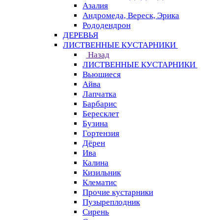
Азалия
Андромеда, Вереск, Эрика
Рододендрон
ДЕРЕВЬЯ
ЛИСТВЕННЫЕ КУСТАРНИКИ
Назад
ЛИСТВЕННЫЕ КУСТАРНИКИ
Вьющиеся
Айва
Лапчатка
Барбарис
Бересклет
Бузина
Гортензия
Дёрен
Ива
Калина
Кизильник
Клематис
Прочие кустарники
Пузыреплодник
Сирень