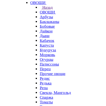
ОВОЩИ
Назад
ОВОЩИ
Арбузы
Баклажаны
Бобовые
Дайкон
Дыни
Кабачок
Капуста
Кукуруза
Морковь
Огурцы
Патиссоны
Перец
Прочие овощи
Редис
Редька
Репа
Свекла, Мангольд
Спаржа
Томаты