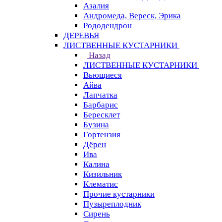
Азалия
Андромеда, Вереск, Эрика
Рододендрон
ДЕРЕВЬЯ
ЛИСТВЕННЫЕ КУСТАРНИКИ
Назад
ЛИСТВЕННЫЕ КУСТАРНИКИ
Вьющиеся
Айва
Лапчатка
Барбарис
Бересклет
Бузина
Гортензия
Дёрен
Ива
Калина
Кизильник
Клематис
Прочие кустарники
Пузыреплодник
Сирень