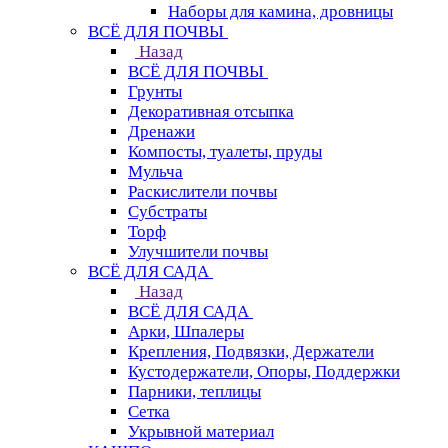
Наборы для камина, дровницы
ВСЁ ДЛЯ ПОЧВЫ
Назад
ВСЁ ДЛЯ ПОЧВЫ
Грунты
Декоративная отсыпка
Дренажи
Компосты, туалеты, пруды
Мульча
Раскислители почвы
Субстраты
Торф
Улучшители почвы
ВСЁ ДЛЯ САДА
Назад
ВСЁ ДЛЯ САДА
Арки, Шпалеры
Крепления, Подвязки, Держатели
Кустодержатели, Опоры, Поддержки
Парники, теплицы
Сетка
Укрывной материал