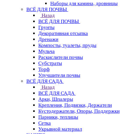
Наборы для камина, дровницы
ВСЁ ДЛЯ ПОЧВЫ
Назад
ВСЁ ДЛЯ ПОЧВЫ
Грунты
Декоративная отсыпка
Дренажи
Компосты, туалеты, пруды
Мульча
Раскислители почвы
Субстраты
Торф
Улучшители почвы
ВСЁ ДЛЯ САДА
Назад
ВСЁ ДЛЯ САДА
Арки, Шпалеры
Крепления, Подвязки, Держатели
Кустодержатели, Опоры, Поддержки
Парники, теплицы
Сетка
Укрывной материал