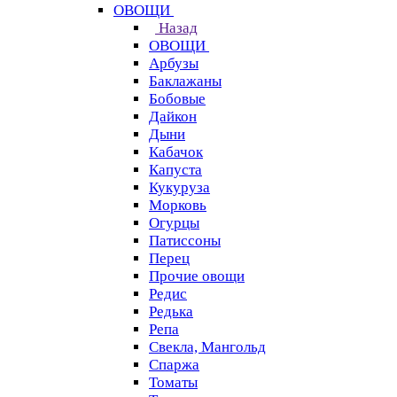
ОВОЩИ
Назад
ОВОЩИ
Арбузы
Баклажаны
Бобовые
Дайкон
Дыни
Кабачок
Капуста
Кукуруза
Морковь
Огурцы
Патиссоны
Перец
Прочие овощи
Редис
Редька
Репа
Свекла, Мангольд
Спаржа
Томаты