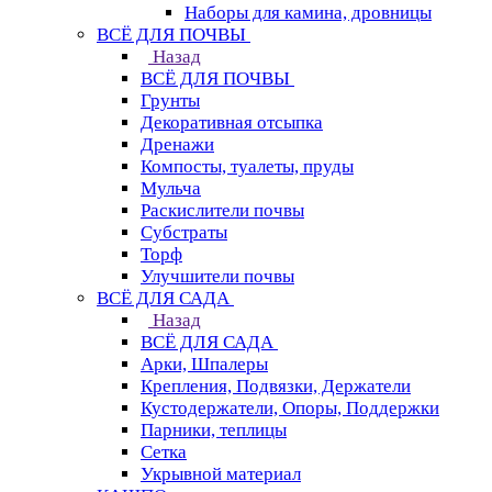
Наборы для камина, дровницы
ВСЁ ДЛЯ ПОЧВЫ
Назад
ВСЁ ДЛЯ ПОЧВЫ
Грунты
Декоративная отсыпка
Дренажи
Компосты, туалеты, пруды
Мульча
Раскислители почвы
Субстраты
Торф
Улучшители почвы
ВСЁ ДЛЯ САДА
Назад
ВСЁ ДЛЯ САДА
Арки, Шпалеры
Крепления, Подвязки, Держатели
Кустодержатели, Опоры, Поддержки
Парники, теплицы
Сетка
Укрывной материал