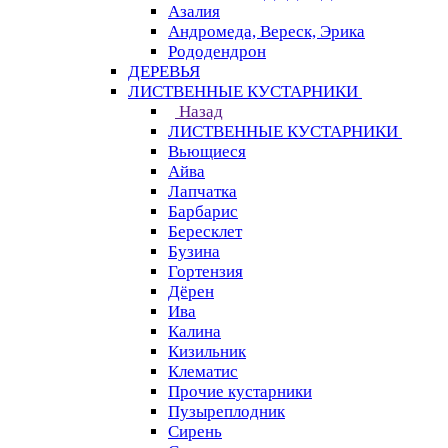
Азалия
Андромеда, Вереск, Эрика
Рододендрон
ДЕРЕВЬЯ
ЛИСТВЕННЫЕ КУСТАРНИКИ
Назад
ЛИСТВЕННЫЕ КУСТАРНИКИ
Вьющиеся
Айва
Лапчатка
Барбарис
Бересклет
Бузина
Гортензия
Дёрен
Ива
Калина
Кизильник
Клематис
Прочие кустарники
Пузыреплодник
Сирень