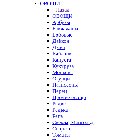
ОВОЩИ
Назад
ОВОЩИ
Арбузы
Баклажаны
Бобовые
Дайкон
Дыни
Кабачок
Капуста
Кукуруза
Морковь
Огурцы
Патиссоны
Перец
Прочие овощи
Редис
Редька
Репа
Свекла, Мангольд
Спаржа
Томаты