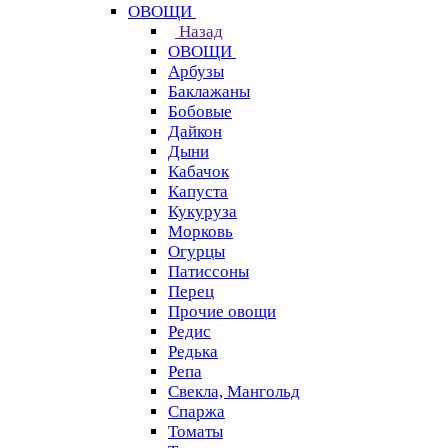
ОВОЩИ
Назад
ОВОЩИ
Арбузы
Баклажаны
Бобовые
Дайкон
Дыни
Кабачок
Капуста
Кукуруза
Морковь
Огурцы
Патиссоны
Перец
Прочие овощи
Редис
Редька
Репа
Свекла, Мангольд
Спаржа
Томаты