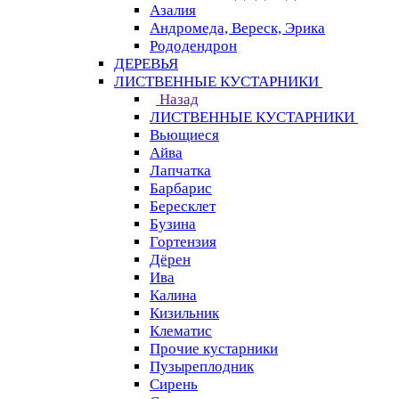
Азалия
Андромеда, Вереск, Эрика
Рододендрон
ДЕРЕВЬЯ
ЛИСТВЕННЫЕ КУСТАРНИКИ
Назад
ЛИСТВЕННЫЕ КУСТАРНИКИ
Вьющиеся
Айва
Лапчатка
Барбарис
Бересклет
Бузина
Гортензия
Дёрен
Ива
Калина
Кизильник
Клематис
Прочие кустарники
Пузыреплодник
Сирень