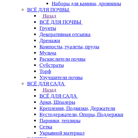
Наборы для камина, дровницы
ВСЁ ДЛЯ ПОЧВЫ
Назад
ВСЁ ДЛЯ ПОЧВЫ
Грунты
Декоративная отсыпка
Дренажи
Компосты, туалеты, пруды
Мульча
Раскислители почвы
Субстраты
Торф
Улучшители почвы
ВСЁ ДЛЯ САДА
Назад
ВСЁ ДЛЯ САДА
Арки, Шпалеры
Крепления, Подвязки, Держатели
Кустодержатели, Опоры, Поддержки
Парники, теплицы
Сетка
Укрывной материал