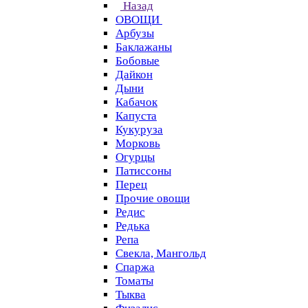
Назад
ОВОЩИ
Арбузы
Баклажаны
Бобовые
Дайкон
Дыни
Кабачок
Капуста
Кукуруза
Морковь
Огурцы
Патиссоны
Перец
Прочие овощи
Редис
Редька
Репа
Свекла, Мангольд
Спаржа
Томаты
Тыква