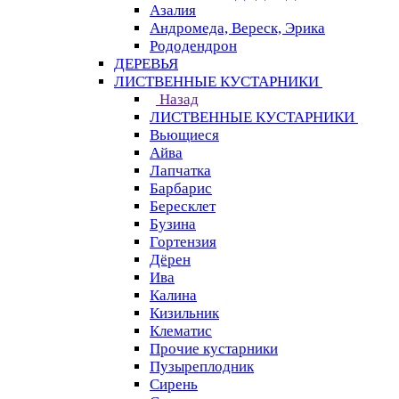
Азалия
Андромеда, Вереск, Эрика
Рододендрон
ДЕРЕВЬЯ
ЛИСТВЕННЫЕ КУСТАРНИКИ
Назад
ЛИСТВЕННЫЕ КУСТАРНИКИ
Вьющиеся
Айва
Лапчатка
Барбарис
Бересклет
Бузина
Гортензия
Дёрен
Ива
Калина
Кизильник
Клематис
Прочие кустарники
Пузыреплодник
Сирень