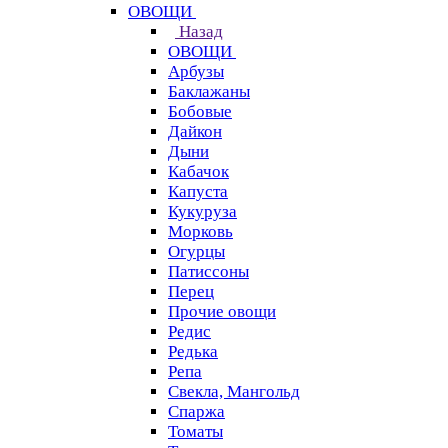
ОВОЩИ
Назад
ОВОЩИ
Арбузы
Баклажаны
Бобовые
Дайкон
Дыни
Кабачок
Капуста
Кукуруза
Морковь
Огурцы
Патиссоны
Перец
Прочие овощи
Редис
Редька
Репа
Свекла, Мангольд
Спаржа
Томаты