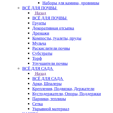
Наборы для камина, дровницы
ВСЁ ДЛЯ ПОЧВЫ
Назад
ВСЁ ДЛЯ ПОЧВЫ
Грунты
Декоративная отсыпка
Дренажи
Компосты, туалеты, пруды
Мульча
Раскислители почвы
Субстраты
Торф
Улучшители почвы
ВСЁ ДЛЯ САДА
Назад
ВСЁ ДЛЯ САДА
Арки, Шпалеры
Крепления, Подвязки, Держатели
Кустодержатели, Опоры, Поддержки
Парники, теплицы
Сетка
Укрывной материал