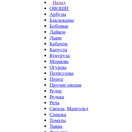
Назад
ОВОЩИ
Арбузы
Баклажаны
Бобовые
Дайкон
Дыни
Кабачок
Капуста
Кукуруза
Морковь
Огурцы
Патиссоны
Перец
Прочие овощи
Редис
Редька
Репа
Свекла, Мангольд
Спаржа
Томаты
Тыква