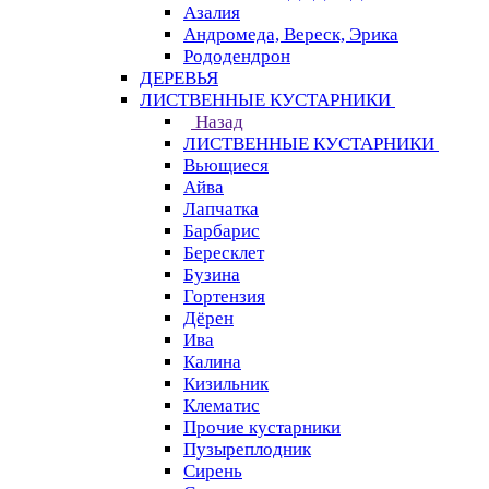
Азалия
Андромеда, Вереск, Эрика
Рододендрон
ДЕРЕВЬЯ
ЛИСТВЕННЫЕ КУСТАРНИКИ
Назад
ЛИСТВЕННЫЕ КУСТАРНИКИ
Вьющиеся
Айва
Лапчатка
Барбарис
Бересклет
Бузина
Гортензия
Дёрен
Ива
Калина
Кизильник
Клематис
Прочие кустарники
Пузыреплодник
Сирень