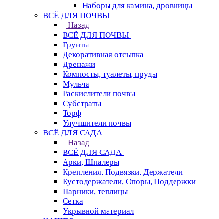
Наборы для камина, дровницы
ВСЁ ДЛЯ ПОЧВЫ
Назад
ВСЁ ДЛЯ ПОЧВЫ
Грунты
Декоративная отсыпка
Дренажи
Компосты, туалеты, пруды
Мульча
Раскислители почвы
Субстраты
Торф
Улучшители почвы
ВСЁ ДЛЯ САДА
Назад
ВСЁ ДЛЯ САДА
Арки, Шпалеры
Крепления, Подвязки, Держатели
Кустодержатели, Опоры, Поддержки
Парники, теплицы
Сетка
Укрывной материал