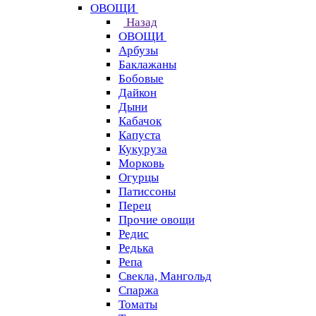
ОВОЩИ
Назад
ОВОЩИ
Арбузы
Баклажаны
Бобовые
Дайкон
Дыни
Кабачок
Капуста
Кукуруза
Морковь
Огурцы
Патиссоны
Перец
Прочие овощи
Редис
Редька
Репа
Свекла, Мангольд
Спаржа
Томаты