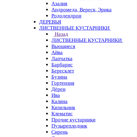
Азалия
Андромеда, Вереск, Эрика
Рододендрон
ДЕРЕВЬЯ
ЛИСТВЕННЫЕ КУСТАРНИКИ
Назад
ЛИСТВЕННЫЕ КУСТАРНИКИ
Вьющиеся
Айва
Лапчатка
Барбарис
Бересклет
Бузина
Гортензия
Дёрен
Ива
Калина
Кизильник
Клематис
Прочие кустарники
Пузыреплодник
Сирень