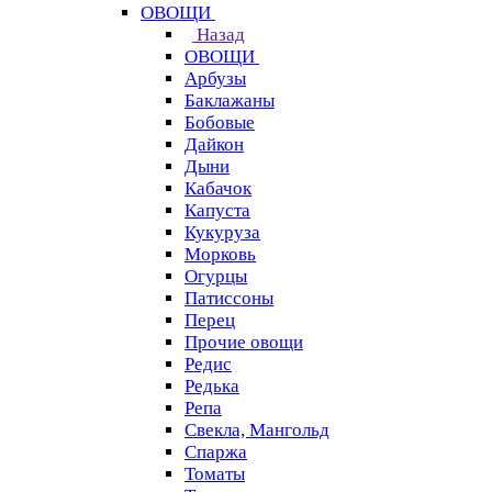
ОВОЩИ
Назад
ОВОЩИ
Арбузы
Баклажаны
Бобовые
Дайкон
Дыни
Кабачок
Капуста
Кукуруза
Морковь
Огурцы
Патиссоны
Перец
Прочие овощи
Редис
Редька
Репа
Свекла, Мангольд
Спаржа
Томаты