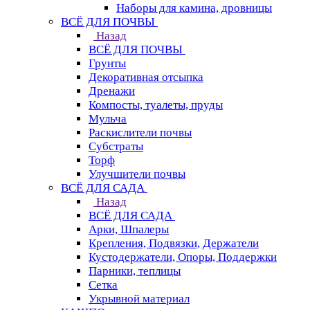
Наборы для камина, дровницы
ВСЁ ДЛЯ ПОЧВЫ
Назад
ВСЁ ДЛЯ ПОЧВЫ
Грунты
Декоративная отсыпка
Дренажи
Компосты, туалеты, пруды
Мульча
Раскислители почвы
Субстраты
Торф
Улучшители почвы
ВСЁ ДЛЯ САДА
Назад
ВСЁ ДЛЯ САДА
Арки, Шпалеры
Крепления, Подвязки, Держатели
Кустодержатели, Опоры, Поддержки
Парники, теплицы
Сетка
Укрывной материал