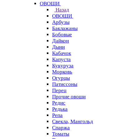
ОВОЩИ
Назад
ОВОЩИ
Арбузы
Баклажаны
Бобовые
Дайкон
Дыни
Кабачок
Капуста
Кукуруза
Морковь
Огурцы
Патиссоны
Перец
Прочие овощи
Редис
Редька
Репа
Свекла, Мангольд
Спаржа
Томаты