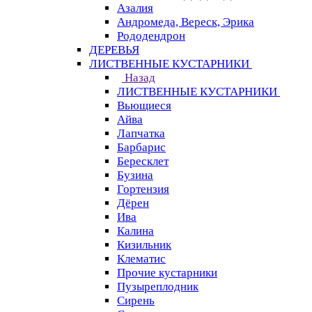
Азалия
Андромеда, Вереск, Эрика
Рододендрон
ДЕРЕВЬЯ
ЛИСТВЕННЫЕ КУСТАРНИКИ
Назад
ЛИСТВЕННЫЕ КУСТАРНИКИ
Вьющиеся
Айва
Лапчатка
Барбарис
Бересклет
Бузина
Гортензия
Дёрен
Ива
Калина
Кизильник
Клематис
Прочие кустарники
Пузыреплодник
Сирень