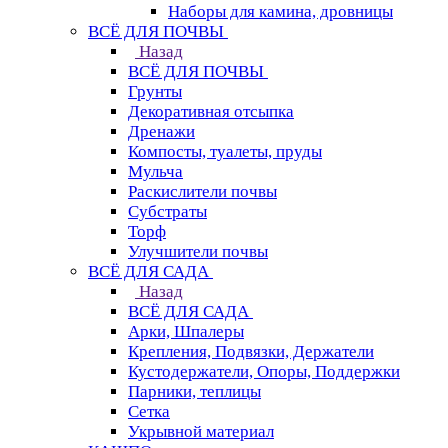
Наборы для камина, дровницы
ВСЁ ДЛЯ ПОЧВЫ
Назад
ВСЁ ДЛЯ ПОЧВЫ
Грунты
Декоративная отсыпка
Дренажи
Компосты, туалеты, пруды
Мульча
Раскислители почвы
Субстраты
Торф
Улучшители почвы
ВСЁ ДЛЯ САДА
Назад
ВСЁ ДЛЯ САДА
Арки, Шпалеры
Крепления, Подвязки, Держатели
Кустодержатели, Опоры, Поддержки
Парники, теплицы
Сетка
Укрывной материал