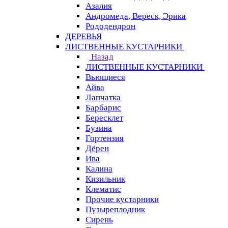
Азалия
Андромеда, Вереск, Эрика
Рододендрон
ДЕРЕВЬЯ
ЛИСТВЕННЫЕ КУСТАРНИКИ
Назад
ЛИСТВЕННЫЕ КУСТАРНИКИ
Вьющиеся
Айва
Лапчатка
Барбарис
Бересклет
Бузина
Гортензия
Дёрен
Ива
Калина
Кизильник
Клематис
Прочие кустарники
Пузыреплодник
Сирень