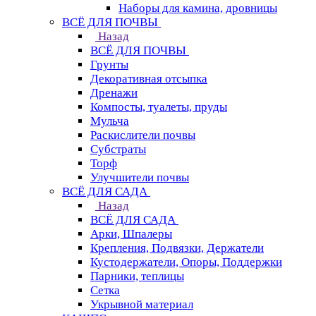
Наборы для камина, дровницы
ВСЁ ДЛЯ ПОЧВЫ
Назад
ВСЁ ДЛЯ ПОЧВЫ
Грунты
Декоративная отсыпка
Дренажи
Компосты, туалеты, пруды
Мульча
Раскислители почвы
Субстраты
Торф
Улучшители почвы
ВСЁ ДЛЯ САДА
Назад
ВСЁ ДЛЯ САДА
Арки, Шпалеры
Крепления, Подвязки, Держатели
Кустодержатели, Опоры, Поддержки
Парники, теплицы
Сетка
Укрывной материал