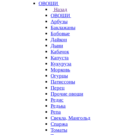
ОВОЩИ
Назад
ОВОЩИ
Арбузы
Баклажаны
Бобовые
Дайкон
Дыни
Кабачок
Капуста
Кукуруза
Морковь
Огурцы
Патиссоны
Перец
Прочие овощи
Редис
Редька
Репа
Свекла, Мангольд
Спаржа
Томаты