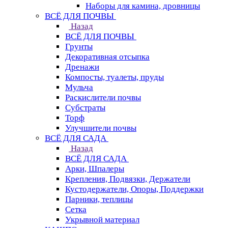
Наборы для камина, дровницы
ВСЁ ДЛЯ ПОЧВЫ
Назад
ВСЁ ДЛЯ ПОЧВЫ
Грунты
Декоративная отсыпка
Дренажи
Компосты, туалеты, пруды
Мульча
Раскислители почвы
Субстраты
Торф
Улучшители почвы
ВСЁ ДЛЯ САДА
Назад
ВСЁ ДЛЯ САДА
Арки, Шпалеры
Крепления, Подвязки, Держатели
Кустодержатели, Опоры, Поддержки
Парники, теплицы
Сетка
Укрывной материал