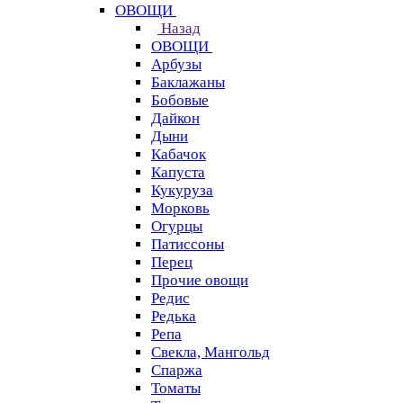
ОВОЩИ
Назад
ОВОЩИ
Арбузы
Баклажаны
Бобовые
Дайкон
Дыни
Кабачок
Капуста
Кукуруза
Морковь
Огурцы
Патиссоны
Перец
Прочие овощи
Редис
Редька
Репа
Свекла, Мангольд
Спаржа
Томаты