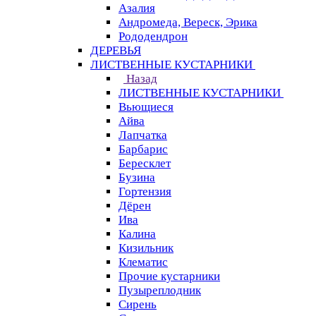
Азалия
Андромеда, Вереск, Эрика
Рододендрон
ДЕРЕВЬЯ
ЛИСТВЕННЫЕ КУСТАРНИКИ
Назад
ЛИСТВЕННЫЕ КУСТАРНИКИ
Вьющиеся
Айва
Лапчатка
Барбарис
Бересклет
Бузина
Гортензия
Дёрен
Ива
Калина
Кизильник
Клематис
Прочие кустарники
Пузыреплодник
Сирень