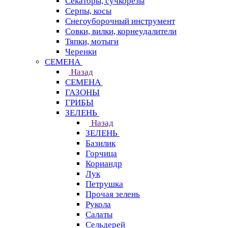
Секаторы, сучкорезы
Серпы, косы
Снегоуборочный инструмент
Совки, вилки, корнеудалители
Тяпки, мотыги
Черенки
СЕМЕНА
Назад
СЕМЕНА
ГАЗОНЫ
ГРИБЫ
ЗЕЛЕНЬ
Назад
ЗЕЛЕНЬ
Базилик
Горчица
Кориандр
Лук
Петрушка
Прочая зелень
Рукола
Салаты
Сельдерей