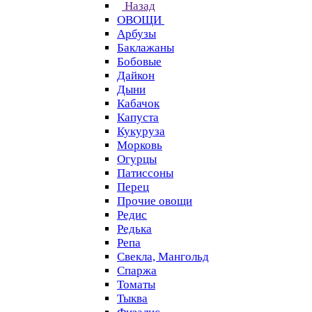
Назад
ОВОЩИ
Арбузы
Баклажаны
Бобовые
Дайкон
Дыни
Кабачок
Капуста
Кукуруза
Морковь
Огурцы
Патиссоны
Перец
Прочие овощи
Редис
Редька
Репа
Свекла, Мангольд
Спаржа
Томаты
Тыква