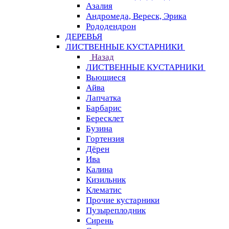
Азалия
Андромеда, Вереск, Эрика
Рододендрон
ДЕРЕВЬЯ
ЛИСТВЕННЫЕ КУСТАРНИКИ
Назад
ЛИСТВЕННЫЕ КУСТАРНИКИ
Вьющиеся
Айва
Лапчатка
Барбарис
Бересклет
Бузина
Гортензия
Дёрен
Ива
Калина
Кизильник
Клематис
Прочие кустарники
Пузыреплодник
Сирень