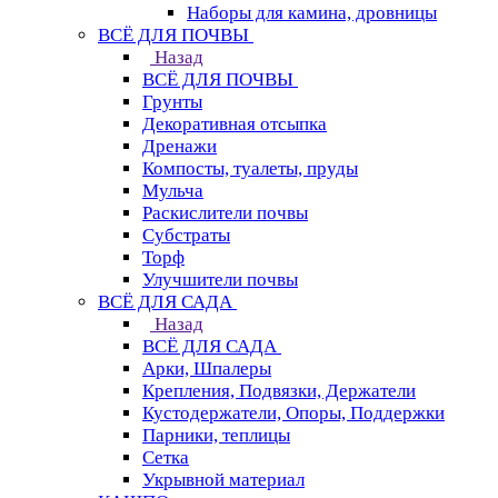
Наборы для камина, дровницы
ВСЁ ДЛЯ ПОЧВЫ
Назад
ВСЁ ДЛЯ ПОЧВЫ
Грунты
Декоративная отсыпка
Дренажи
Компосты, туалеты, пруды
Мульча
Раскислители почвы
Субстраты
Торф
Улучшители почвы
ВСЁ ДЛЯ САДА
Назад
ВСЁ ДЛЯ САДА
Арки, Шпалеры
Крепления, Подвязки, Держатели
Кустодержатели, Опоры, Поддержки
Парники, теплицы
Сетка
Укрывной материал