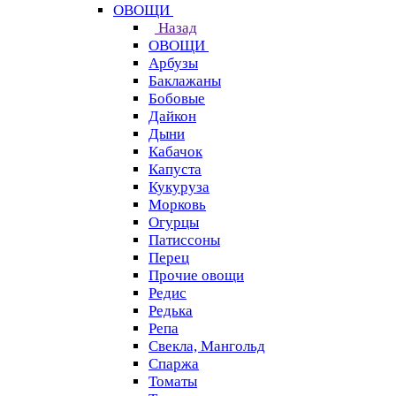
ОВОЩИ
Назад
ОВОЩИ
Арбузы
Баклажаны
Бобовые
Дайкон
Дыни
Кабачок
Капуста
Кукуруза
Морковь
Огурцы
Патиссоны
Перец
Прочие овощи
Редис
Редька
Репа
Свекла, Мангольд
Спаржа
Томаты