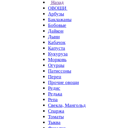
Назад
ОВОЩИ
Арбузы
Баклажаны
Бобовые
Дайкон
Дыни
Кабачок
Капуста
Кукуруза
Морковь
Огурцы
Патиссоны
Перец
Прочие овощи
Редис
Редька
Репа
Свекла, Мангольд
Спаржа
Томаты
Тыква