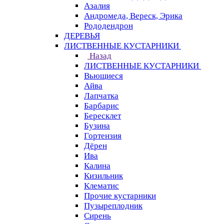
Азалия
Андромеда, Вереск, Эрика
Рододендрон
ДЕРЕВЬЯ
ЛИСТВЕННЫЕ КУСТАРНИКИ
Назад
ЛИСТВЕННЫЕ КУСТАРНИКИ
Вьющиеся
Айва
Лапчатка
Барбарис
Бересклет
Бузина
Гортензия
Дёрен
Ива
Калина
Кизильник
Клематис
Прочие кустарники
Пузыреплодник
Сирень