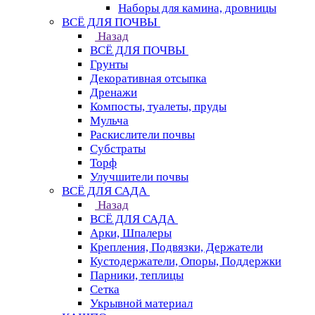
Наборы для камина, дровницы
ВСЁ ДЛЯ ПОЧВЫ
Назад
ВСЁ ДЛЯ ПОЧВЫ
Грунты
Декоративная отсыпка
Дренажи
Компосты, туалеты, пруды
Мульча
Раскислители почвы
Субстраты
Торф
Улучшители почвы
ВСЁ ДЛЯ САДА
Назад
ВСЁ ДЛЯ САДА
Арки, Шпалеры
Крепления, Подвязки, Держатели
Кустодержатели, Опоры, Поддержки
Парники, теплицы
Сетка
Укрывной материал