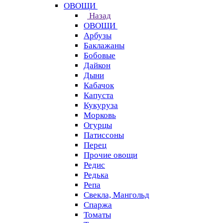
ОВОЩИ
Назад
ОВОЩИ
Арбузы
Баклажаны
Бобовые
Дайкон
Дыни
Кабачок
Капуста
Кукуруза
Морковь
Огурцы
Патиссоны
Перец
Прочие овощи
Редис
Редька
Репа
Свекла, Мангольд
Спаржа
Томаты