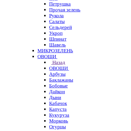
Петрушка
Прочая зелень
Рукола
Салаты
Сельдерей
Укроп
Шпинат
Щавель
МИКРОЗЕЛЕНЬ
ОВОЩИ
Назад
ОВОЩИ
Арбузы
Баклажаны
Бобовые
Дайкон
Дыни
Кабачок
Капуста
Кукуруза
Морковь
Огурцы