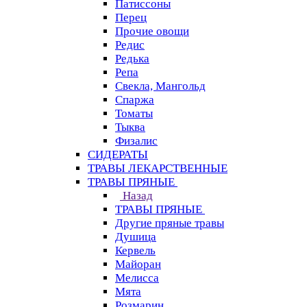
Патиссоны
Перец
Прочие овощи
Редис
Редька
Репа
Свекла, Мангольд
Спаржа
Томаты
Тыква
Физалис
СИДЕРАТЫ
ТРАВЫ ЛЕКАРСТВЕННЫЕ
ТРАВЫ ПРЯНЫЕ
Назад
ТРАВЫ ПРЯНЫЕ
Другие пряные травы
Душица
Кервель
Майоран
Мелисса
Мята
Розмарин