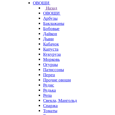
ОВОЩИ
Назад
ОВОЩИ
Арбузы
Баклажаны
Бобовые
Дайкон
Дыни
Кабачок
Капуста
Кукуруза
Морковь
Огурцы
Патиссоны
Перец
Прочие овощи
Редис
Редька
Репа
Свекла, Мангольд
Спаржа
Томаты