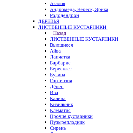
Азалия
Андромеда, Вереск, Эрика
Рододендрон
ДЕРЕВЬЯ
ЛИСТВЕННЫЕ КУСТАРНИКИ
Назад
ЛИСТВЕННЫЕ КУСТАРНИКИ
Вьющиеся
Айва
Лапчатка
Барбарис
Бересклет
Бузина
Гортензия
Дёрен
Ива
Калина
Кизильник
Клематис
Прочие кустарники
Пузыреплодник
Сирень