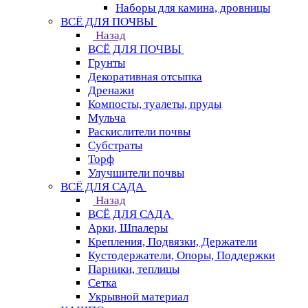
Наборы для камина, дровницы
ВСЁ ДЛЯ ПОЧВЫ
Назад
ВСЁ ДЛЯ ПОЧВЫ
Грунты
Декоративная отсыпка
Дренажи
Компосты, туалеты, пруды
Мульча
Раскислители почвы
Субстраты
Торф
Улучшители почвы
ВСЁ ДЛЯ САДА
Назад
ВСЁ ДЛЯ САДА
Арки, Шпалеры
Крепления, Подвязки, Держатели
Кустодержатели, Опоры, Поддержки
Парники, теплицы
Сетка
Укрывной материал