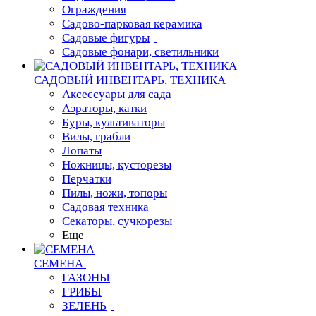
Ограждения
Садово-парковая керамика
Садовые фигуры
Садовые фонари, светильники
САДОВЫЙ ИНВЕНТАРЬ, ТЕХНИКА
Аксессуары для сада
Аэраторы, катки
Буры, культиваторы
Вилы, грабли
Лопаты
Ножницы, кусторезы
Перчатки
Пилы, ножи, топоры
Садовая техника
Секаторы, сучкорезы
Еще
СЕМЕНА
ГАЗОНЫ
ГРИБЫ
ЗЕЛЕНЬ