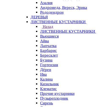
Азалия
Андромеда, Вереск, Эрика
Рододендрон
ДЕРЕВЬЯ
ЛИСТВЕННЫЕ КУСТАРНИКИ
Назад
ЛИСТВЕННЫЕ КУСТАРНИКИ
Вьющиеся
Айва
Лапчатка
Барбарис
Бересклет
Бузина
Гортензия
Дёрен
Ива
Калина
Кизильник
Клематис
Прочие кустарники
Пузыреплодник
Сирень