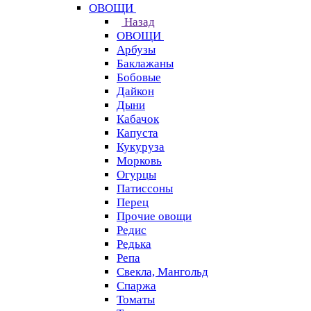
ОВОЩИ
Назад
ОВОЩИ
Арбузы
Баклажаны
Бобовые
Дайкон
Дыни
Кабачок
Капуста
Кукуруза
Морковь
Огурцы
Патиссоны
Перец
Прочие овощи
Редис
Редька
Репа
Свекла, Мангольд
Спаржа
Томаты