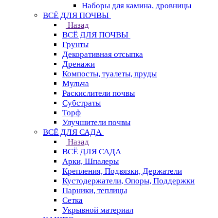
Наборы для камина, дровницы
ВСЁ ДЛЯ ПОЧВЫ
Назад
ВСЁ ДЛЯ ПОЧВЫ
Грунты
Декоративная отсыпка
Дренажи
Компосты, туалеты, пруды
Мульча
Раскислители почвы
Субстраты
Торф
Улучшители почвы
ВСЁ ДЛЯ САДА
Назад
ВСЁ ДЛЯ САДА
Арки, Шпалеры
Крепления, Подвязки, Держатели
Кустодержатели, Опоры, Поддержки
Парники, теплицы
Сетка
Укрывной материал