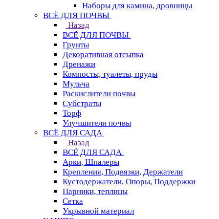
Наборы для камина, дровницы
ВСЁ ДЛЯ ПОЧВЫ
Назад
ВСЁ ДЛЯ ПОЧВЫ
Грунты
Декоративная отсыпка
Дренажи
Компосты, туалеты, пруды
Мульча
Раскислители почвы
Субстраты
Торф
Улучшители почвы
ВСЁ ДЛЯ САДА
Назад
ВСЁ ДЛЯ САДА
Арки, Шпалеры
Крепления, Подвязки, Держатели
Кустодержатели, Опоры, Поддержки
Парники, теплицы
Сетка
Укрывной материал