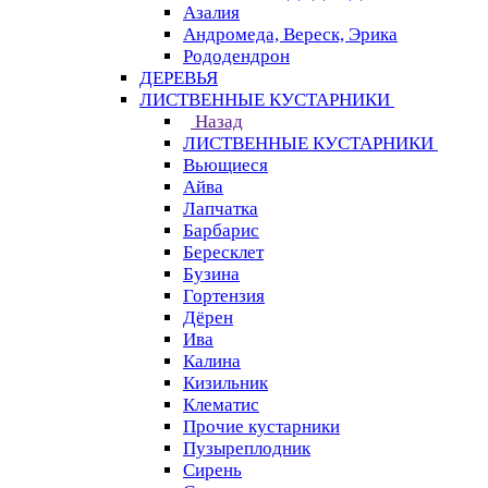
Азалия
Андромеда, Вереск, Эрика
Рододендрон
ДЕРЕВЬЯ
ЛИСТВЕННЫЕ КУСТАРНИКИ
Назад
ЛИСТВЕННЫЕ КУСТАРНИКИ
Вьющиеся
Айва
Лапчатка
Барбарис
Бересклет
Бузина
Гортензия
Дёрен
Ива
Калина
Кизильник
Клематис
Прочие кустарники
Пузыреплодник
Сирень