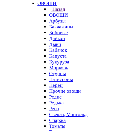
ОВОЩИ
Назад
ОВОЩИ
Арбузы
Баклажаны
Бобовые
Дайкон
Дыни
Кабачок
Капуста
Кукуруза
Морковь
Огурцы
Патиссоны
Перец
Прочие овощи
Редис
Редька
Репа
Свекла, Мангольд
Спаржа
Томаты