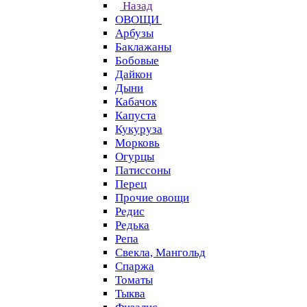
Назад
ОВОЩИ
Арбузы
Баклажаны
Бобовые
Дайкон
Дыни
Кабачок
Капуста
Кукуруза
Морковь
Огурцы
Патиссоны
Перец
Прочие овощи
Редис
Редька
Репа
Свекла, Мангольд
Спаржа
Томаты
Тыква