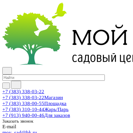
+7 (383) 338-03-22
+7 (383) 338-03-22
Магазин
+7 (383) 338-00-55
Площадка
+7 (383) 310-10-44
Жарь/Парь
+7 (913) 940-00-46
Для заказов
Заказать звонок
E-mail
moy_sad@bk.ru