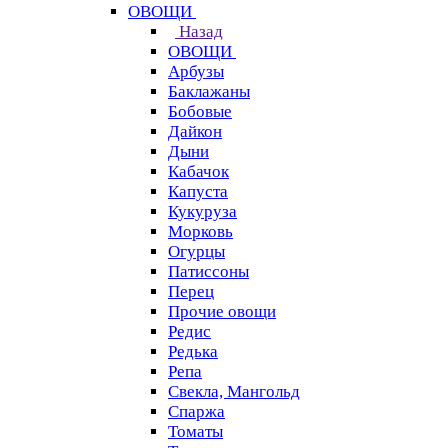
ОВОЩИ
Назад
ОВОЩИ
Арбузы
Баклажаны
Бобовые
Дайкон
Дыни
Кабачок
Капуста
Кукуруза
Морковь
Огурцы
Патиссоны
Перец
Прочие овощи
Редис
Редька
Репа
Свекла, Мангольд
Спаржа
Томаты