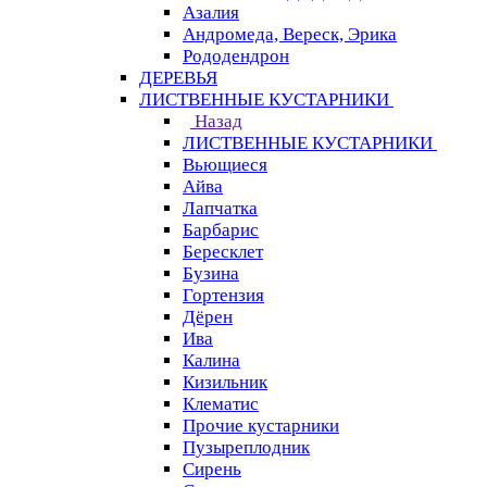
Азалия
Андромеда, Вереск, Эрика
Рододендрон
ДЕРЕВЬЯ
ЛИСТВЕННЫЕ КУСТАРНИКИ
Назад
ЛИСТВЕННЫЕ КУСТАРНИКИ
Вьющиеся
Айва
Лапчатка
Барбарис
Бересклет
Бузина
Гортензия
Дёрен
Ива
Калина
Кизильник
Клематис
Прочие кустарники
Пузыреплодник
Сирень