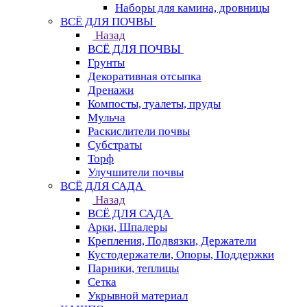
Наборы для камина, дровницы
ВСЁ ДЛЯ ПОЧВЫ
Назад
ВСЁ ДЛЯ ПОЧВЫ
Грунты
Декоративная отсыпка
Дренажи
Компосты, туалеты, пруды
Мульча
Раскислители почвы
Субстраты
Торф
Улучшители почвы
ВСЁ ДЛЯ САДА
Назад
ВСЁ ДЛЯ САДА
Арки, Шпалеры
Крепления, Подвязки, Держатели
Кустодержатели, Опоры, Поддержки
Парники, теплицы
Сетка
Укрывной материал